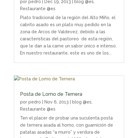
por
pedro
|
Dec 19, 2013
|
blog @es
,
Restaurante @es
Plato tradicional de la región del Alto Miño, el
cabrito asado es un plato muy pedido en la
zona de Arcos de Valdevez, debido a las
características del pastoreo de esta región,
que le dan a la carne un sabor único e intenso.
En nuestro restaurante, este es uno de los...
Posta de Lomo de Ternera
por
pedro
|
Nov 6, 2013
|
blog @es
,
Restaurante @es
Ten el placer de probar una suculenta posta
de ternera asada al horno, con guarnición de
patatas asadas “a murro” y verdura de